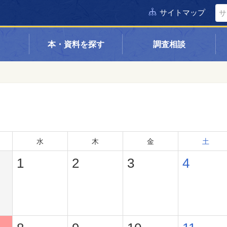
サイトマップ
本・資料を探す
調査相談
水
木
金
土
1
2
3
4