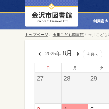
利用案内
トップページ
玉川こども図書館
玉川こども
8月
2025年
今月へ
日
月
火
27
28
29