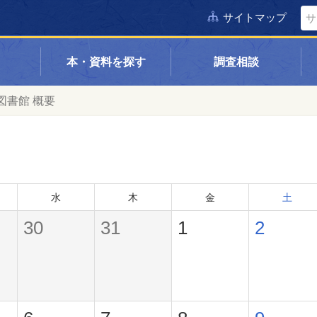
サイトマップ
本・資料を探す
調査相談
図書館 概要
水
木
金
土
30
31
1
2