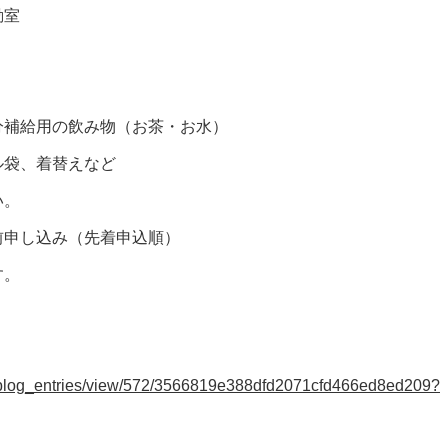
動室
こ
分補給用の飲み物（お茶・お水）
、着替えなど
。
申し込み（先着申込順）
。
gs/blog_entries/view/572/3566819e388dfd2071cfd466ed8ed209?