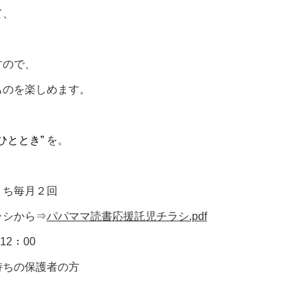
て、
すので、
ものを楽しめます。
ひととき”
を。
うち毎月２回
シから⇒
パパママ読書応援託児チラシ.pdf
～12：00
ちの保護者の方