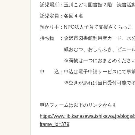
託児場所：玉川こども図書館２階 読書活
託児定員：各回４名
預かり手：NPO法人子育て支援さくらっ
持ち物 ：金沢市図書館利用者カード、水
紙おむつ、おしりふき、ビニール袋
※荷物は一つにおまとめください
申 込：申込は電子申請サービスにて事前
※空きがあれば当日受付可能です
申込フォームは以下のリンクから⇓
https://www.lib.kanazawa.ishikawa.jp/blo
frame_id=379