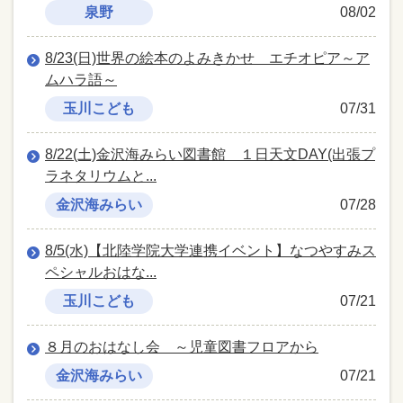
泉野
08/02
8/23(日)世界の絵本のよみきかせ エチオピア～ア
ムハラ語～
玉川こども
07/31
8/22(土)金沢海みらい図書館 １日天文DAY(出張プ
ラネタリウムと...
金沢海みらい
07/28
8/5(水)【北陸学院大学連携イベント】なつやすみス
ペシャルおはな...
玉川こども
07/21
８月のおはなし会 ～児童図書フロアから
金沢海みらい
07/21