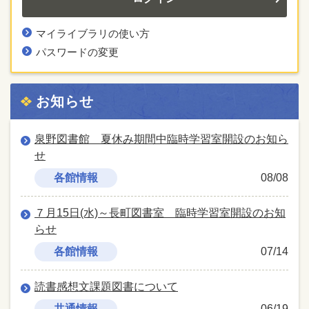
マイライブラリの使い方
パスワードの変更
お知らせ
泉野図書館 夏休み期間中臨時学習室開設のお知ら
せ
各館情報
08/08
７月15日(水)～長町図書室 臨時学習室開設のお知
らせ
各館情報
07/14
読書感想文課題図書について
共通情報
06/19