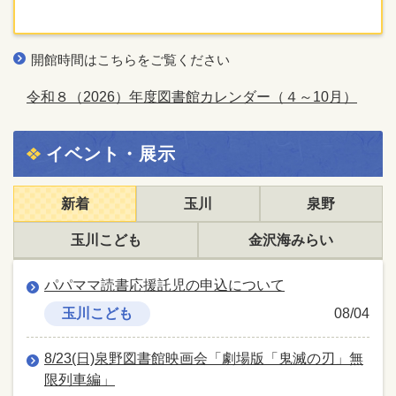
開館時間はこちらをご覧ください
令和８（2026）年度図書館カレンダー（４～10月）
イベント・展示
新着
玉川
泉野
玉川こども
金沢海みらい
パパママ読書応援託児の申込について
玉川こども
08/04
8/23(日)泉野図書館映画会「劇場版「鬼滅の刃」無
限列車編」