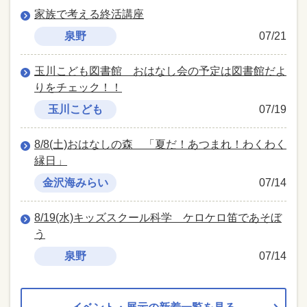
家族で考える終活講座
泉野
07/21
玉川こども図書館 おはなし会の予定は図書館だよ
りをチェック！！
玉川こども
07/19
8/8(土)おはなしの森 「夏だ！あつまれ！わくわく
縁日」
金沢海みらい
07/14
8/19(水)キッズスクール科学 ケロケロ笛であそぼ
う
泉野
07/14