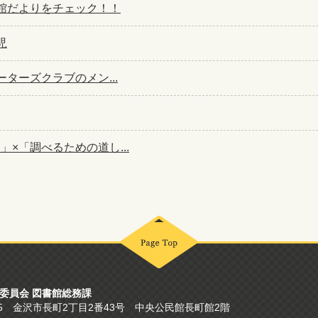
館だよりをチェック！！
児
ターズクラブのメン...
×「調べるための道し...
委員会 図書館総務課
865 金沢市長町2丁目2番43号
中央公民館長町館2階