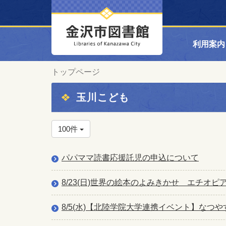
利用案内
トップページ
玉川こども
100件
パパママ読書応援託児の申込について
8/23(日)世界の絵本のよみきかせ エチオ
8/5(水)【北陸学院大学連携イベント】なつや