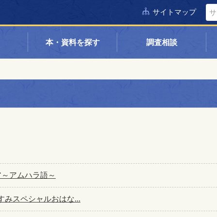
サイトマップ
本・資料を探す
調査相談
ピア～アムハラ語～
すみスペシャルおはな...