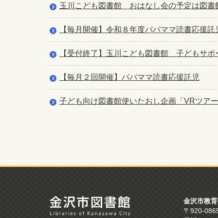
玉川こども図書館 おはなし会の予定は図書
【毎月開催】令和８年度パパママ読書応援託
【受付終了】玉川こども図書館 子どもサポー
【毎月２回開催】パパママ読書応援託児
子ども向け図書館使いたおし企画「VRツアー」
金沢市教育
〒920-0