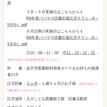
度
４月～５月実施分はこちらから⇓
R8年度パパママ読書応援託児チラシ（4～
5月分）.pdf
６月以降の実施分はこちらから⇓
R8年度パパママ読書応援託児チラシ（6～
3月分）.pdf
①10：00～11：00 ②
11：15～12：15
⇐
令和８年度より②の時間が変更になりました
対 象：金沢市図書館利用者カードをお持ちの保護
者の方
託児対象：
３ヵ月
～１歳６ヵ月のお子様
⇐令和８年度より
対象月齢が引き下がりました
託児場所：玉川こども図書館２階 読書活動室