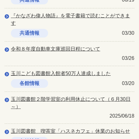
『かなざわ偉人物語』を電子書籍で読むことができま
す
共通情報
03/30
令和８年度自動車文庫巡回日程について
03/26
玉川こども図書館入館者50万人達成しました
各館情報
03/20
玉川図書館２階学習室の利用休止について（６月30日
～）
2025/06/18
玉川図書館 喫茶室「ハスネカフェ」休業のお知らせ