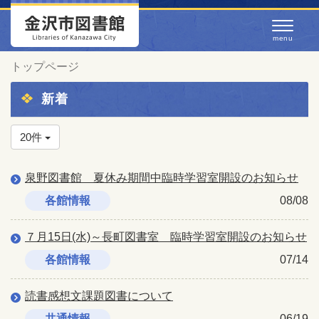
トップページ
新着
20件
泉野図書館 夏休み期間中臨時学習室開設のお知らせ
各館情報
08/08
７月15日(水)～長町図書室 臨時学習室開設のお知らせ
各館情報
07/14
読書感想文課題図書について
共通情報
06/19