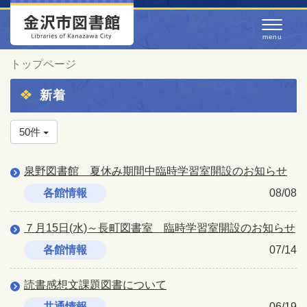
トップページ
新着
50件
泉野図書館 夏休み期間中臨時学習室開設のお知らせ
各館情報
08/08
７月15日(水)～長町図書室 臨時学習室開設のお知らせ
各館情報
07/14
読書感想文課題図書について
共通情報
06/19