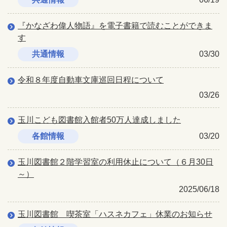
『かなざわ偉人物語』を電子書籍で読むことができま
す
共通情報
03/30
令和８年度自動車文庫巡回日程について
03/26
玉川こども図書館入館者50万人達成しました
各館情報
03/20
玉川図書館２階学習室の利用休止について（６月30日
～）
2025/06/18
玉川図書館 喫茶室「ハスネカフェ」休業のお知らせ