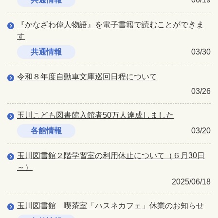
『かなざわ偉人物語』を電子書籍で読むことができま
す
共通情報
03/30
令和８年度自動車文庫巡回日程について
03/26
玉川こども図書館入館者50万人達成しました
各館情報
03/20
玉川図書館２階学習室の利用休止について（６月30日
～）
2025/06/18
玉川図書館 喫茶室「ハスネカフェ」休業のお知らせ