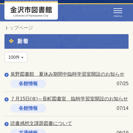
トップページ
新着
100件
泉野図書館 夏休み期間中臨時学習室開設のお知らせ
各館情報
07/25
７月15日(水)～長町図書室 臨時学習室開設のお知らせ
各館情報
07/14
読書感想文課題図書について
共通情報
06/19