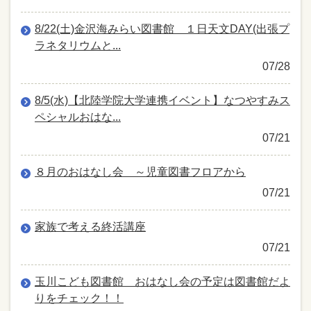
8/22(土)金沢海みらい図書館 １日天文DAY(出張プ
ラネタリウムと...
07/28
8/5(水)【北陸学院大学連携イベント】なつやすみス
ペシャルおはな...
07/21
８月のおはなし会 ～児童図書フロアから
07/21
家族で考える終活講座
07/21
玉川こども図書館 おはなし会の予定は図書館だよ
りをチェック！！