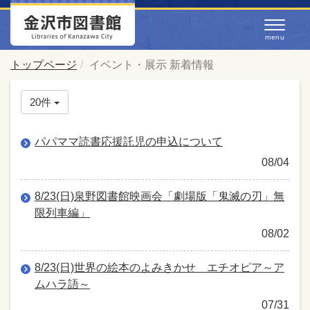
トップページ
イベント・展示 新着情報
20件
パパママ読書応援託児の申込について
08/04
8/23(日)泉野図書館映画会「劇場版「鬼滅の刃」無
限列車編」
08/02
8/23(日)世界の絵本のよみきかせ エチオピア～ア
ムハラ語～
07/31