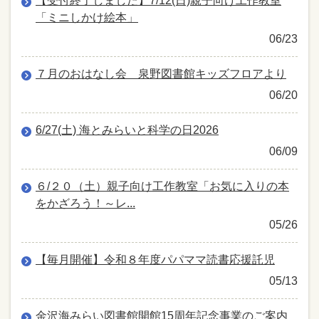
【受付終了しました】7/12(日)親子向け工作教室
「ミニしかけ絵本」
06/23
７月のおはなし会 泉野図書館キッズフロアより
06/20
6/27(土) 海とみらいと科学の日2026
06/09
６/２０（土）親子向け工作教室「お気に入りの本
をかざろう！～レ...
05/26
【毎月開催】令和８年度パパママ読書応援託児
05/13
金沢海みらい図書館開館15周年記念事業のご案内