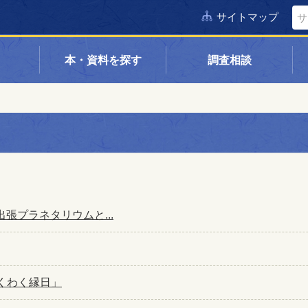
サイトマップ
本・資料を探す
調査相談
出張プラネタリウムと...
わくわく縁日」