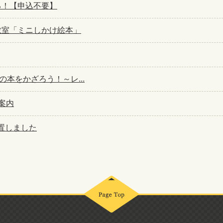
くる！【申込不要】
作教室「ミニしかけ絵本」
本をかざろう！～レ...
案内
置しました