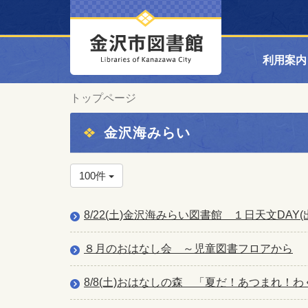
利用案内
トップページ
金沢海みらい
100件
8/22(土)金沢海みらい図書館 １日天文DAY(
８月のおはなし会 ～児童図書フロアから
8/8(土)おはなしの森 「夏だ！あつまれ！