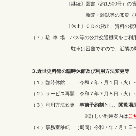
〔継続〕図書（約1,500冊）の貸
新聞・雑誌等の閲覧（規模は縮小し
〔休止〕ＣＤの貸出、資料の複写、
（７）駐 車 場 バス等の公共交通機関をご利
駐車は困難ですので、近隣の駐車場
３.近世史料館の臨時休館及び利用方法変更等
（１）臨時休館 令和７年７月１日（火）～
（２）サービス再開 令和７年７月８日（火）
（３）利用方法変更
事前予約制
とし、
閲覧場
※詳しい利用案内は
こ
（４）事務室移転 （期間）令和７年７月１日～