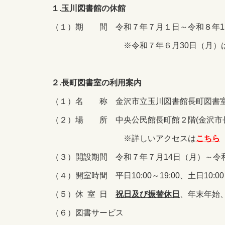
１.玉川図書館の休館
（１）期 間 令和７年７月１日～令和８年1
※令和７年６月30日（月）は休館
２.長町図書室の利用案内
（１）名 称 金沢市立玉川図書館長町図書
（２）場 所 中央公民館長町館２階(金沢市長
※詳しいアクセスは
こちら
（３）開設期間 令和７年７月14日（月）～令
（４）開室時間 平日10:00～19:00、土日10:00～
（５）休 室 日
祝日及び振替休日
、年末年始
（６）図書サービス