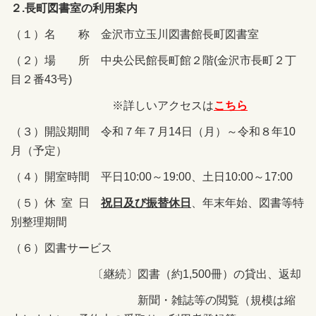
２.長町図書室の利用案内
（１）名 称 金沢市立玉川図書館長町図書室
（２）場 所 中央公民館長町館２階(金沢市長町２丁
目２番43号)
※詳しいアクセスは
こちら
（３）開設期間 令和７年７月14日（月）～令和８年10
月（予定）
（４）開室時間 平日10:00～19:00、土日10:00～17:00
（５）休 室 日
祝日及び振替休日
、年末年始、図書等特
別整理期間
（６）図書サービス
〔継続〕図書（約1,500冊）の貸出、返却
新聞・雑誌等の閲覧（規模は縮