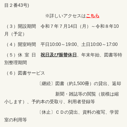
目２番43号)
※詳しいアクセスは
こちら
（３）開設期間 令和７年７月14日（月）～令和８年10
月（予定）
（４）開室時間 平日10:00～19:00、土日10:00～17:00
（５）休 室 日
祝日及び振替休日
、年末年始、図書等特
別整理期間
（６）図書サービス
〔継続〕図書（約1,500冊）の貸出、返却
新聞・雑誌等の閲覧（規模は縮
小します）、予約本の受取り、利用者登録等
〔休止〕ＣＤの貸出、資料の複写、学習
室の利用等