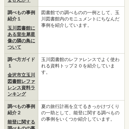
ませんか？
調べもの事例
図書館での調べものの一例として、玉
紹介１
川図書館内のモニュメントにちなんだ
事例を紹介しています。
玉川図書館に
ある室生犀星
像の隣の鳥に
ついて
調べ方ガイド
玉川図書館のレファレンスでよく使わ
１
れる資料トップ２０を紹介していま
す。
金沢市立玉川
図書館レファ
レンス資料ラ
ンキング
調べもの事例
夏の旅行計画を立てるきっかけづくり
紹介２
の一助として、能登に関する調べもの
の事例をいくつか紹介しています。
能登に関する
調べものの事