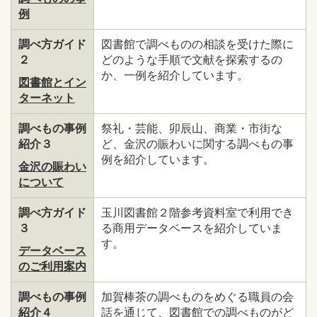
例
調べ方ガイド
図書館で調べものの相談を受けた際に
２
どのような手順で文献を探索するの
か、一例を紹介しています。
図書館とイン
ターネット
調べもの事例
祭礼・芸能、卯辰山、商業・市街な
紹介３
ど、金沢の賑わいに関する調べもの事
例を紹介しています。
金沢の賑わい
について
調べ方ガイド
玉川図書館２階参考資料室で利用でき
３
る商用データベースを紹介していま
す。
データベース
のご利用案内
調べもの事例
加賀棒茶の調べものをめぐる職員の会
紹介４
話を通じて、図書館での調べものがど