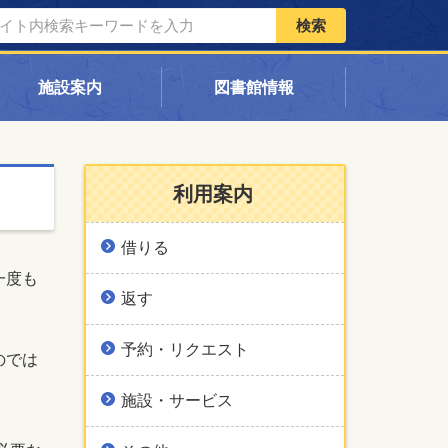
検索
施設案内
図書館情報
利用案内
借りる
一度も
返す
予約・リクエスト
のでは
施設・サービス