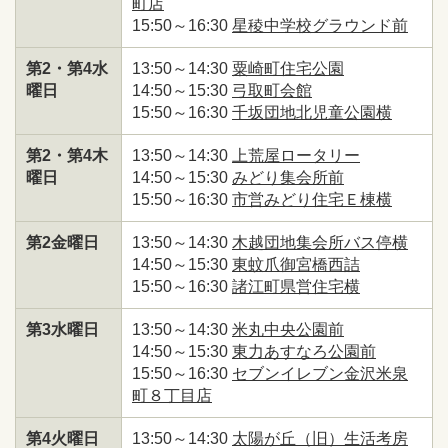
町店
15:50～16:30
星稜中学校グラウンド前
第2・第4水
13:50～14:30
粟崎町住宅公園
曜日
14:50～15:30
弓取町会館
15:50～16:30
千坂団地北児童公園横
第2・第4木
13:50～14:30
上荒屋ロータリー
曜日
14:50～15:30
みどり集会所前
15:50～16:30
市営みどり住宅Ｅ棟横
第2金曜日
13:50～14:30
木越団地集会所バス停横
14:50～15:30
東蚊爪御宮橋西詰
15:50～16:30
諸江町県営住宅横
第3水曜日
13:50～14:30
米丸中央公園前
14:50～15:30
東力あすなろ公園前
15:50～16:30
セブンイレブン金沢米泉
町８丁目店
第4火曜日
13:50～14:30
太陽が丘（旧）生活考房