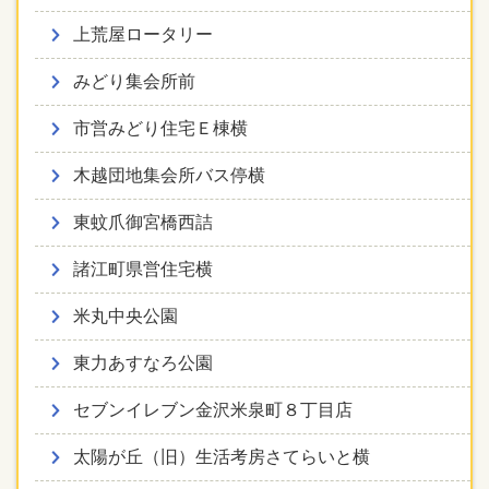
上荒屋ロータリー
みどり集会所前
市営みどり住宅Ｅ棟横
木越団地集会所バス停横
東蚊爪御宮橋西詰
諸江町県営住宅横
米丸中央公園
東力あすなろ公園
セブンイレブン金沢米泉町８丁目店
太陽が丘（旧）生活考房さてらいと横