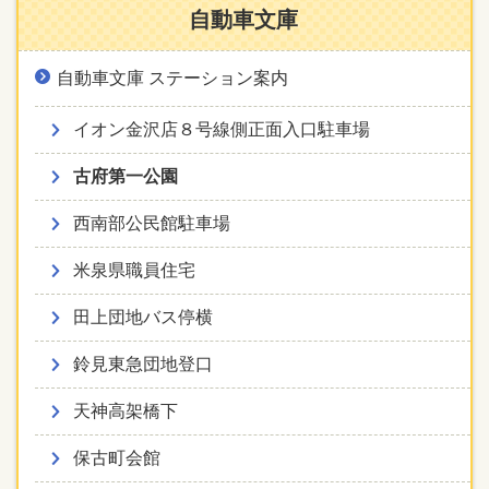
自動車文庫
自動車文庫 ステーション案内
イオン金沢店８号線側正面入口駐車場
古府第一公園
西南部公民館駐車場
米泉県職員住宅
田上団地バス停横
鈴見東急団地登口
天神高架橋下
保古町会館