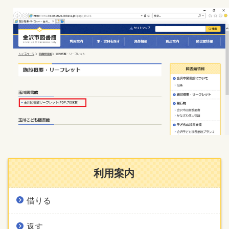
利用案内
借りる
返す