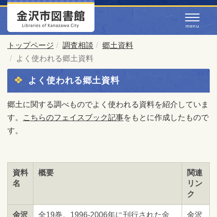
トップページ
調査相談
郷土資料
よく使われる郷土資料
よく使われる郷土資料
郷土に関する調べものでよく使われる資料を紹介していま
す。
こちらのフェイスブック記事
をもとに作成したもので
す。
資料
概要
関連
名
リン
ク
金沢
全19巻。1996-2006年に刊行された金
金沢