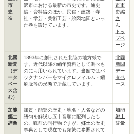
市
沢市における最新の市史です。通史
市市
史
編・資料編のほか、民俗・建築・寺
史編
※
社・学芸・美術工芸・絵図地図といっ
さ
た巻を設けています。
ん
トッ
プペ
ージ
北國
1893年に創刊された北陸の地方紙で
北國
新聞
す。近代以降の編年資料として調べも
新聞
（デ
のにも用いられています。当館ではバ
デー
ータ
ックナンバーをマイクロフィルム・縮
タベ
ベー
刷版等の形態で所蔵しています。
ース
ス含
む）
加能
加賀・能登の歴史・地名・人名などの
加能
郷土
語句を解説し五十音順に配列したも
郷土
辞彙
の。戦前の刊行物ですが、郷土の歴史
辞彙
事典として現在でも頻繁に参照されて