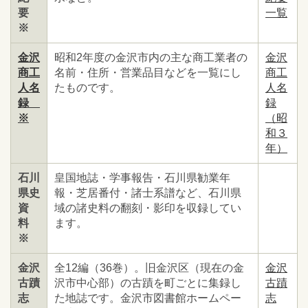
要
一覧
※
金沢
昭和2年度の金沢市内の主な商工業者の
金沢
商工
名前・住所・営業品目などを一覧にし
商工
人名
たものです。
人名
録
録
※
（昭
和３
年）
石川
皇国地誌・学事報告・石川県勧業年
県史
報・芝居番付・諸士系譜など、石川県
資
域の諸史料の翻刻・影印を収録してい
料
ます。
※
金沢
全12編（36巻）。旧金沢区（現在の金
金沢
古蹟
沢市中心部）の古蹟を町ごとに集録し
古蹟
志
た地誌です。金沢市図書館ホームペー
志