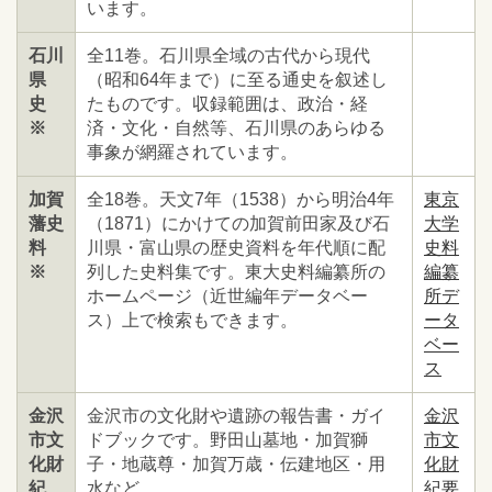
います。
石川
全11巻。石川県全域の古代から現代
県
（昭和64年まで）に至る通史を叙述し
史
たものです。収録範囲は、政治・経
※
済・文化・自然等、石川県のあらゆる
事象が網羅されています。
加賀
全18巻。天文7年（1538）から明治4年
東京
藩史
（1871）にかけての加賀前田家及び石
大学
料
川県・富山県の歴史資料を年代順に配
史料
※
列した史料集です。東大史料編纂所の
編纂
ホームページ（近世編年データベー
所デ
ス）上で検索もできます。
ータ
ベー
ス
金沢
金沢市の文化財や遺跡の報告書・ガイ
金沢
市文
ドブックです。野田山墓地・加賀獅
市文
化財
子・地蔵尊・加賀万歳・伝建地区・用
化財
紀
水など。
紀要