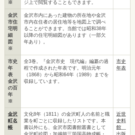
※
ジ上で閲覧することもできます。
金沢
金沢市内にあった建物の所在地や金沢
市住
市内在住者の居住地等を地図上で調べ
宅明
ることができます。当館では昭和38年
細
以降の住宅明細図があります（一部欠
図
年あり）。
※
市史
全3巻。『金沢市史 現代編』編纂の過
市史
年
程で作成された年表です。明治元年
年表
表
（1868）から昭和64年（1989）までを
金沢
収録しています。
の百
年
※
金沢
文化8年（1811）の金沢町人の名前と職
近世
町名
業を町ごとに収録したリストです。本
史料
帳
書以外にも、金沢市図書館叢書として
館
金沢町絵図・加越能三箇国高物成帳・
出版