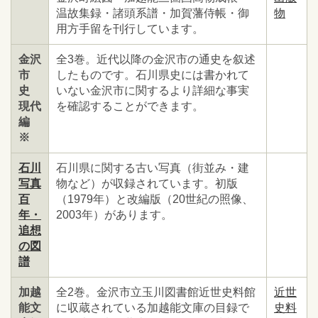
温故集録・諸頭系譜・加賀藩侍帳・御
物
用方手留を刊行しています。
金沢
全3巻。近代以降の金沢市の通史を叙述
市
したものです。石川県史には書かれて
史
いない金沢市に関するより詳細な事実
現代
を確認することができます。
編
※
石川
石川県に関する古い写真（街並み・建
写真
物など）が収録されています。初版
百
（1979年）と改編版（20世紀の照像、
年・
2003年）があります。
追想
の図
譜
加越
全2巻。金沢市立玉川図書館近世史料館
近世
能文
に収蔵されている加越能文庫の目録で
史料