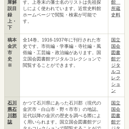
庫解
す。上巻末の藩士名のリストは先祖探
館
説目
しによく使われています。近世史料館
所蔵
録
ホームページで閲覧・検索が可能で
史料
上・
す。
下
稿本
全14巻。1916-1937年に刊行された市
国立
金沢
史です。市街編・学事編・寺社編・風
国会
市
俗編・工芸編・政治編があります。国
図書
史
立国会図書館デジタルコレクションで
館デ
※
閲覧することができます。
ジタ
ルコ
レク
ショ
ン
石川
かつて石川県にあった石川郡（現代の
国立
県石
金沢市・白山市・野々市市）の地誌。
国会
川郡
近代以降の金沢の歴史を調べる際によ
図書
誌
く用いられます。国立国会図書館デジ
館デ
タルコレクションで閲覧することがで
ジタ