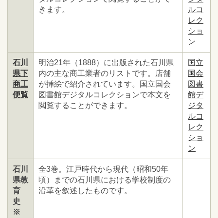
きます。
ルコ
レク
ショ
ン
石川
明治21年（1888）に出版された石川県
国立
県下
内の主な商工業者のリストです。店舗
国会
商工
が挿絵で紹介されています。国立国会
図書
便覧
図書館デジタルコレクションで本文を
館デ
閲覧することができます。
ジタ
ルコ
レク
ショ
ン
石川
全3巻。江戸時代から現代（昭和50年
県教
頃）までの石川県における学校制度の
育
沿革を叙述したものです。
史
※