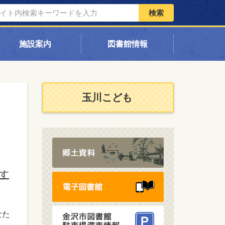
検索
施設案内
図書館情報
玉川こども
す
なた