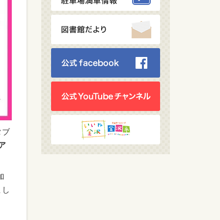
タブ
ツア
加
まし