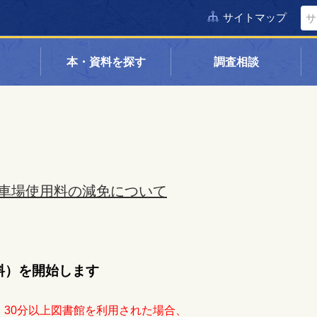
サイトマップ
本・資料を探す
調査相談
車場使用料の減免について
料）を開始します
、
30分以上図書館を利用された場合、