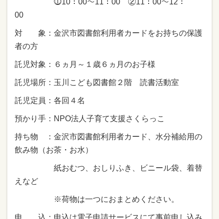
⓵10：00～11：00 ②11：00～12：
00
対 象：金沢市図書館利用者カードをお持ちの保護
者の方
託児対象：６ヵ月～１歳６ヵ月のお子様
託児場所：玉川こども図書館２階 読書活動室
託児定員：各回４名
預かり手：NPO法人子育て支援さくらっこ
持ち物 ：金沢市図書館利用者カード、水分補給用の
飲み物（お茶・お水）
紙おむつ、おしりふき、ビニール袋、着替
えなど
※荷物は一つにおまとめください。
申 込：申込は電子申請サービスにて事前申し込み