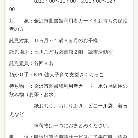
⓵10：00～11：00 ②11：00～12：
00
対 象：金沢市図書館利用者カードをお持ちの保護
者の方
託児対象：６ヵ月～１歳６ヵ月のお子様
託児場所：玉川こども図書館２階 読書活動室
託児定員：各回４名
預かり手：NPO法人子育て支援さくらっこ
持ち物 ：金沢市図書館利用者カード、水分補給用の
飲み物（お茶・お水）
紙おむつ、おしりふき、ビニール袋、着替
えなど
※荷物は一つにおまとめください。
申 込：申込は電子申請サービスにて事前申し込み