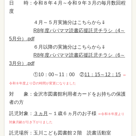
日 時：令和８年４月～令和９年３月の毎月数回程
度
４月～５月実施分はこちらから⇓
R8年度パパママ読書応援託児チラシ（4～
5月分）.pdf
６月以降の実施分はこちらから⇓
R8年度パパママ読書応援託児チラシ（6～
3月分）.pdf
①10：00～11：00 ②
11：15～12：15
⇐
令和８年度より②の時間が変更になりました
対 象：金沢市図書館利用者カードをお持ちの保護
者の方
託児対象：
３ヵ月
～１歳６ヵ月のお子様
⇐令和８年度より
対象月齢が引き下がりました
託児場所：玉川こども図書館２階 読書活動室