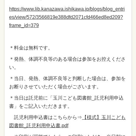
https://www.lib.kanazawa.ishikawa.jp/blogs/blog_entri
es/view/572/3566819e388dfd2071cfd466ed8ed209?
frame_id=379
＊料金は無料です。
＊発熱、体調不良等のある場合は参加をお控えくださ
い。
＊当日、発熱、体調不良等と判断した場合は、参加を
お断りさせていただく場合がございます。
＊当日は託児前に「玉川こども図書館_託児利用申込
書」をご記入いただきます。
託児利用申込書はこちらから⇒
【様式】玉川こども
図書館_託児利用申込書.pdf