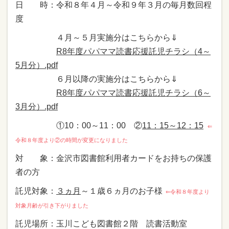
日 時：令和８年４月～令和９年３月の毎月数回程
度
４月～５月実施分はこちらから⇓
R8年度パパママ読書応援託児チラシ（4～
5月分）.pdf
６月以降の実施分はこちらから⇓
R8年度パパママ読書応援託児チラシ（6～
3月分）.pdf
①10：00～11：00 ②
11：15～12：15
⇐
令和８年度より②の時間が変更になりました
対 象：金沢市図書館利用者カードをお持ちの保護
者の方
託児対象：
３ヵ月
～１歳６ヵ月のお子様
⇐令和８年度より
対象月齢が引き下がりました
託児場所：玉川こども図書館２階 読書活動室