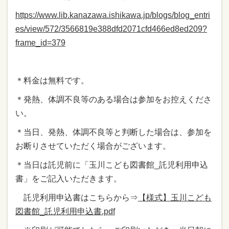
https://www.lib.kanazawa.ishikawa.jp/blogs/blog_entri
es/view/572/3566819e388dfd2071cfd466ed8ed209?
frame_id=379
＊料金は無料です。
＊発熱、体調不良等のある場合は参加をお控えくださ
い。
＊当日、発熱、体調不良等と判断した場合は、参加を
お断りさせていただく場合がございます。
＊当日は託児前に「玉川こども図書館_託児利用申込
書」をご記入いただきます。
託児利用申込書はこちらから⇒
【様式】玉川こども
図書館_託児利用申込書.pdf