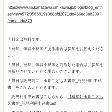
https://www.lib.kanazawa.ishikawa.jp/blogs/blog_entri
es/view/572/3566819e388dfd2071cfd466ed8ed209?
frame_id=379
＊料金は無料です。
＊発熱、体調不良等のある場合は参加をお控えくださ
い。
＊当日、発熱、体調不良等と判断した場合は、参加を
お断りさせていただく場合がございます。
＊当日は託児前に「玉川こども図書館_託児利用申込
書」をご記入いただきます。
託児利用申込書はこちらから⇒
【様式】玉川こども
図書館_託児利用申込書.pdf