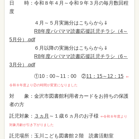
日 時：令和８年４月～令和９年３月の毎月数回程
度
４月～５月実施分はこちらから⇓
R8年度パパママ読書応援託児チラシ（4～
5月分）.pdf
６月以降の実施分はこちらから⇓
R8年度パパママ読書応援託児チラシ（6～
3月分）.pdf
①10：00～11：00 ②
11：15～12：15
⇐
令和８年度より②の時間が変更になりました
対 象：金沢市図書館利用者カードをお持ちの保護
者の方
託児対象：
３ヵ月
～１歳６ヵ月のお子様
⇐令和８年度より
対象月齢が引き下がりました
託児場所：玉川こども図書館２階 読書活動室