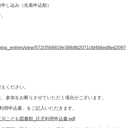
申し込み（先着申込順）
。
gs/blog_entries/view/572/3566819e388dfd2071cfd466ed8ed209?
控えください。
は、参加をお断りさせていただく場合がございます。
児利用申込書」をご記入いただきます。
川こども図書館_託児利用申込書.pdf