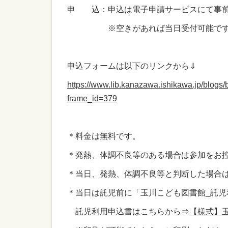
申 込：申込は電子申請サービスにて事前
※空きがあれば当日受付可能です
申込フォームは以下のリンクから⇓
https://www.lib.kanazawa.ishikawa.jp/blo
frame_id=379
＊料金は無料です。
＊発熱、体調不良等のある場合は参加をお
＊当日、発熱、体調不良等と判断した場合
＊当日は託児前に「玉川こども図書館_託
託児利用申込書はこちらから⇒
【様式】玉