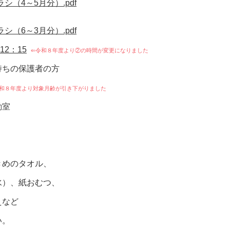
（4～5月分）.pdf
⇓
（6～3月分）.pdf
12：15
⇐令和８年度より②の時間が変更になりました
ちの保護者の方
和８年度より対象月齢が引き下がりました
動室
こ
きめのタオル、
、紙おむつ、
など
。