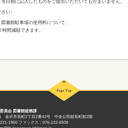
当日朝に記入したものをご提出いただいてもかまいません。
ださい。
、図書館駐車場の使用料について、
計２時間減額できます。
委員会 図書館総務課
865 金沢市長町2丁目2番43号
中央公民館長町館2階
221-1960 ファックス：076-222-6938