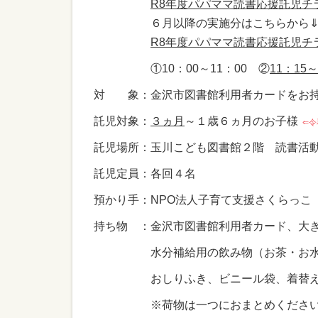
R8年度パパママ読書応援託児チラシ
６月以降の実施分はこちらから
R8年度パパママ読書応援託児チラシ
①10：00～11：00 ②
11：15～
対 象：金沢市図書館利用者カードをお持
託児対象：
３ヵ月
～１歳６ヵ月のお子様
⇐令
託児場所：玉川こども図書館２階 読書活
託児定員：各回４名
預かり手：NPO法人子育て支援さくらっ
持ち物 ：金沢市図書館利用者カード、大
水分補給用の飲み物（お茶・お水）
おしりふき、ビニール袋、着替え
※荷物は一つにおまとめください