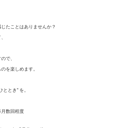
感じたことはありませんか？
て、
すので、
ものを楽しめます。
ひととき” を。
毎月数回程度
⇓