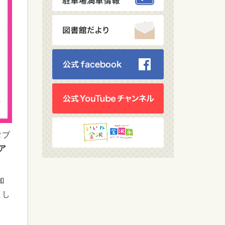
タブ
ツア
加
まし