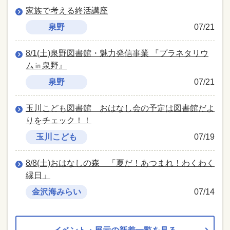
家族で考える終活講座
泉野
07/21
8/1(土)泉野図書館・魅力発信事業 『プラネタリウ
ム㏌泉野』
泉野
07/21
玉川こども図書館 おはなし会の予定は図書館だよ
りをチェック！！
玉川こども
07/19
8/8(土)おはなしの森 「夏だ！あつまれ！わくわく
縁日」
金沢海みらい
07/14