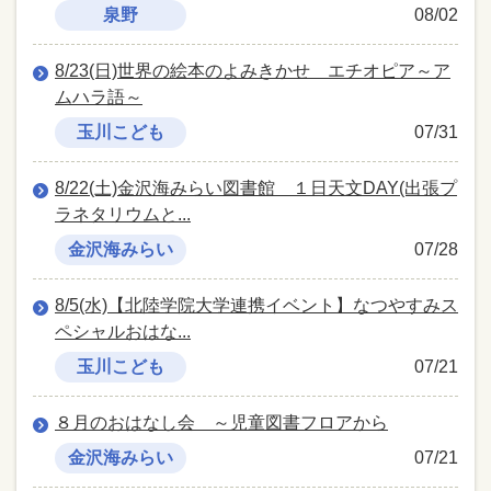
泉野
08/02
8/23(日)世界の絵本のよみきかせ エチオピア～ア
ムハラ語～
玉川こども
07/31
8/22(土)金沢海みらい図書館 １日天文DAY(出張プ
ラネタリウムと...
金沢海みらい
07/28
8/5(水)【北陸学院大学連携イベント】なつやすみス
ペシャルおはな...
玉川こども
07/21
８月のおはなし会 ～児童図書フロアから
金沢海みらい
07/21