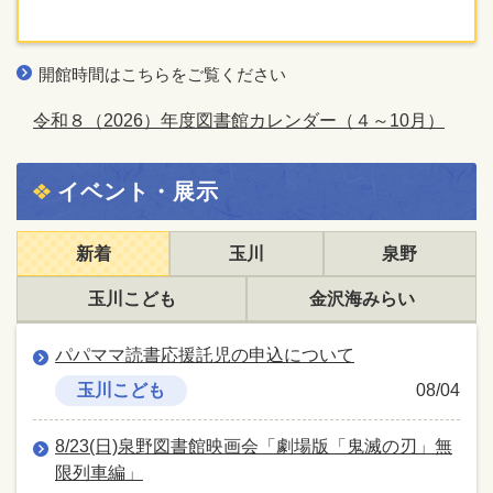
開館時間はこちらをご覧ください
令和８（2026）年度図書館カレンダー（４～10月）
イベント・展示
新着
玉川
泉野
玉川こども
金沢海みらい
パパママ読書応援託児の申込について
玉川こども
08/04
8/23(日)泉野図書館映画会「劇場版「鬼滅の刃」無
限列車編」