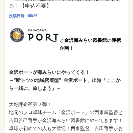
る！【申込不要】
投稿日時 : 06/26
と
金沢海みらい図書館
の
連携
企画！
金沢ポートが海みらいにやってくる！
～”断トツの地域密着型” 金沢ポート、出港「ここか
ら一緒に、旅しよう」～
大好評企画第２弾！
地元のプロ卓球チーム「金沢ポート」の西東輝監督と
吉田雅己選手が金沢海みらい図書館にやってきます！
卓球が初めての人も大歓迎！西東監督、吉田選手がお