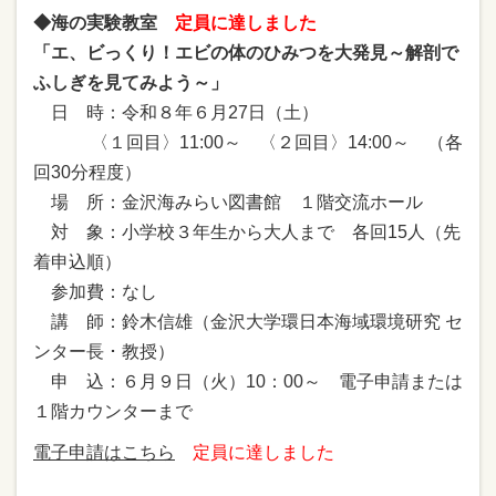
◆海の実験教室
定員に達しました
「エ、ビっくり！エビの体のひみつを大発見～解剖で
ふしぎを見てみよう～」
日 時：令和８年６月27日（土）
〈１回目〉11:00～ 〈２回目〉14:00～ （各
回30分程度）
場 所：金沢海みらい図書館 １階交流ホール
対 象：小学校３年生から大人まで 各回15人（先
着申込順）
参加費：なし
講 師：鈴木信雄（金沢大学環日本海域環境研究 セ
ンター長 ･ 教授）
申 込：６月９日（火）10：00～ 電子申請または
１階カウンターまで
電子申請はこちら
定員に達しました