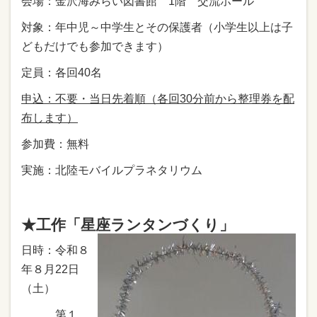
会場：金沢海みらい図書館 1階 交流ホール
対象：年中児～中学生とその保護者（小学生以上は子
どもだけでも参加できます）
定員：各回40名
申込：不要・当日先着順（各回30分前から整理券を配
布します）
参加費：無料
実施：北陸モバイルプラネタリウム
★工作「星座ランタンづくり」
日時：令和８
年８月22日
（土）
第１