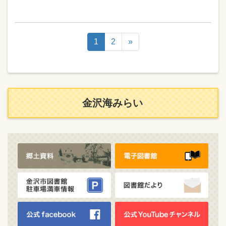
1
2
»
金沢海みらい